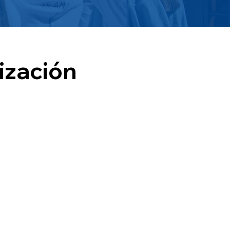
ización
n un inicio y fin; y que han sido