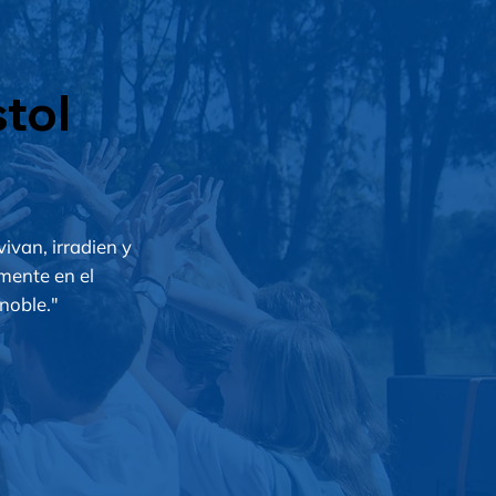
tol
vivan, irradien y
lmente en el
noble."