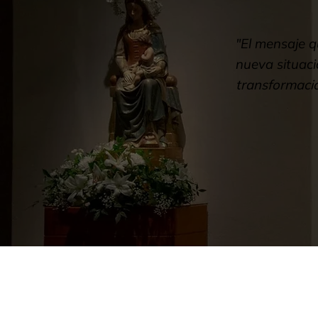
"El mensaje q
nueva situació
transformació