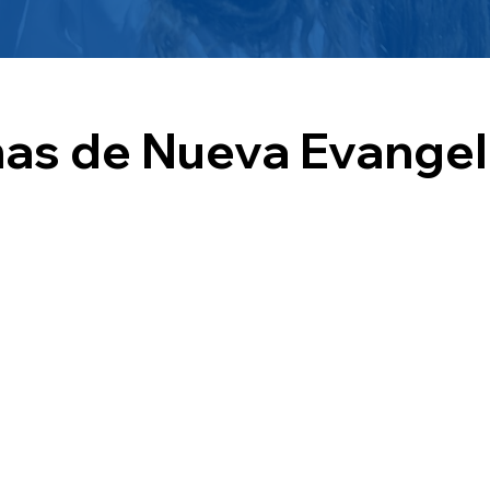
as de Nueva Evangel
a consiste en animar programas de evangelización, que tiene
 quieren una experiencia más profunda de Dios.