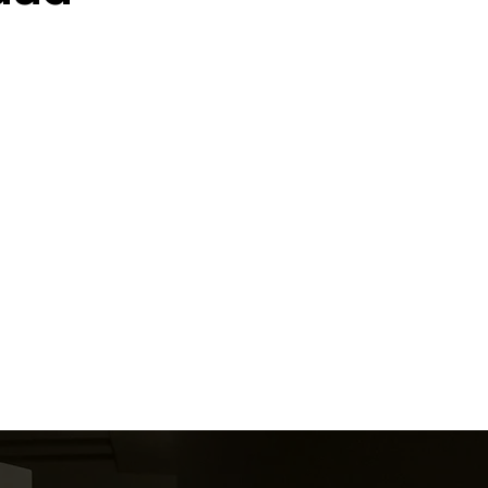
apostólica
.