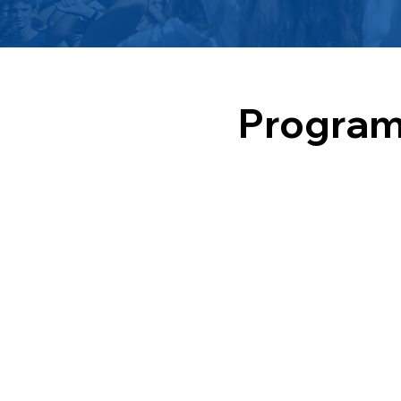
Program
Nuestra misión propia y específic
pensados para convocar a los que