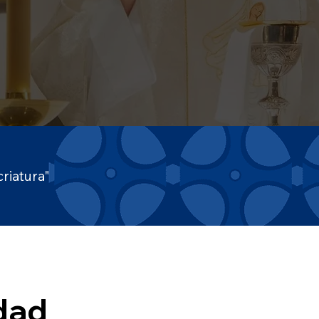
riatura"
dad