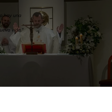
to hay una
e una
ueva vida."