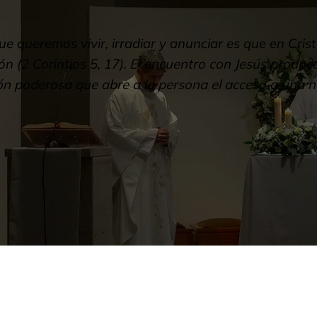
ue queremos vivir, irradiar y anunciar es que en Cris
n (2 Corintios 5, 17).
El encuentro con Jesús produc
n poderosa que abre a la persona el acceso a una n