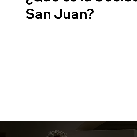
San Juan?
La Sociedad San Juan es una sociedad de vida 
totalmente dedicada a la Nueva Evangelización
• Amistad
• Creatividad para la misión
• Celo apostólico
• Trabajo en equipo
Conocer más