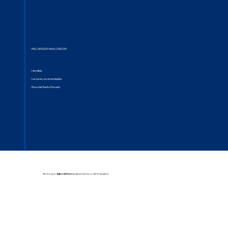
RECURSOS PARA CRECER
Homilías
Lecturas recomendadas
Rezo del Santo Rosario
Hecho por
Agencia Eremo
para el anuncio del Evangelio