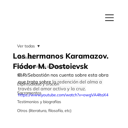
Ver todas
Los hermanos Karamazov.
Ver todas
Fiódor M. Dostoievsk
Doctrinarismo y apologética
El P. Sebastián nos cuenta sobre esta obra 
Moral
que trata sobre 
la redención del alma a 
Espiritualidad y oración
través del amor activo y la cruz.
Sacramentos
https://www.youtube.com/watch?v=owgVA4ltaX4
Testimonios y biografías
Otros (literatura, filosofía, etc)