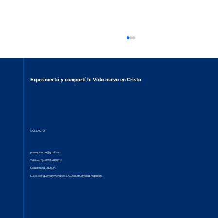
Experimentá y compartí la Vida nueva en Cristo
CONTACTO
La Confianza en Dios. Jacques Philippe
parroquiaurca@gmail.com
Teléfono fijo: 0351-4820015
Celular: 0351-2126276
Lucas de Figueroa y Mendoza 879, X5009 Córdoba, Argentina