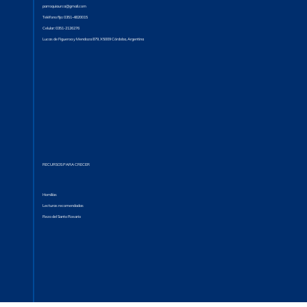
parroquiaurca@gmail.com
Teléfono fijo: 0351-4820015
Celular: 0351-2126276
Lucas de Figueroa y Mendoza 879, X5009 Córdoba, Argentina
RECURSOS PARA CRECER
Homilías
Lecturas recomendadas
Rezo del Santo Rosario