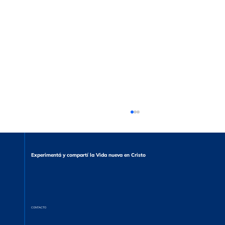
Experimentá y compartí la Vida nueva en Cristo
CONTACTO
El torrente oculto - Ronald A. Knox