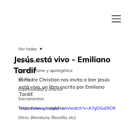
Ver todas
Jesús está vivo - Emiliano
Ver todas
Tardif
Doctrinarismo y apologética
El Padre Christian nos invita a leer Jesús 
Moral
está vivo, un libro escrito por Emiliano 
Espiritualidad y oración
Tardif.
Sacramentos
Testimonios y biografías
https://www.youtube.com/watch?v=A7gOGuElIO8
Otros (literatura, filosofía, etc)