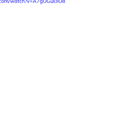
.com/watch?v=A7gOGuElIO8