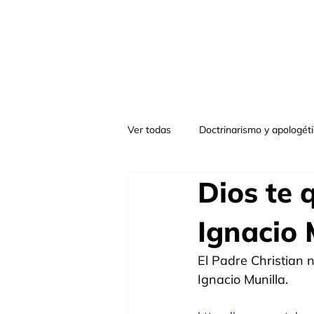
Ver todas
Doctrinarismo y apologét
Dios te q
Otros (literatura, filosofía, etc)
Ignacio 
El Padre Christian no
Ignacio Munilla.