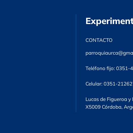
Experiment
Un rabino habla con Jesús -
Jacob Newsner
CONTACTO
parroquiaurca@gma
Teléfono fijo: 0351
Celular: 0351-2126
Lucas de Figueroa y
X5009 Córdoba, Arg